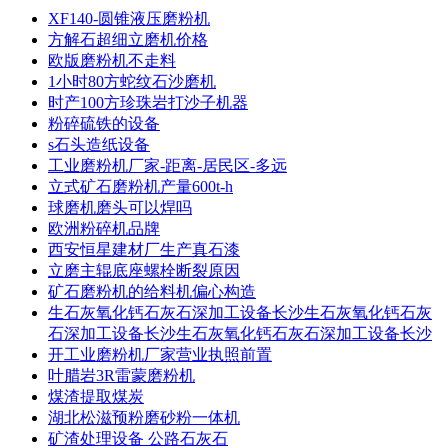
XF140-圆锥液压磨粉机
方解石超细立磨机价格
欧版磨粉机不走料
1小时80方蛇纹石沙磨机
时产100方珍珠岩打沙子机器
粉碎硫铁的设备
s石头造纸设备
工业磨粉机厂家-距离-居民区-多远
立式矿石磨粉机产量600t-h
球磨机磨头可以焊吗
欧洲粉碎机品牌
西安恒星建材厂生产真石漆
立磨主辊底座螺栓断裂原因
矿石磨粉机的给料机偏心构造
生石灰氧化钙石灰石深加工设备长沙生石灰氧化钙石灰
石深加工设备长沙生石灰氧化钙石灰石深加工设备长沙
开工业磨粉机厂家营业执照前置
叶腊岩3R雷蒙磨粉机
煤渣提取煤炭
湖北松滋预粉磨砂粉一体机
矿渣处理设备 公路石灰石