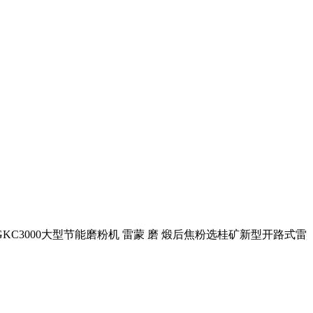
. GKC3000大型节能磨粉机 雷蒙 磨 煅后焦粉选桂矿新型开路式雷