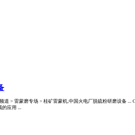
备
备频道 > 雷蒙磨专场 > 桂矿雷蒙机,中国火电厂脱硫粉研磨设备 ..
应用 ...