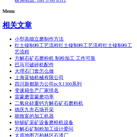
联系电话: 180 3780 8511
Menu
相关文章
小型高细立磨制作方法
红土镍制粉工艺流程红土镍制粉工艺流程红土镍制粉工
艺流程
方解石矿石磨粉机 制粉加工 工作可靠
巴马可破碎机配件
大理石门套怎么做
上海蓝铀机械有限公司
四川新都新力公司pcX1300系列
变速箱生产厂家排名
雷蒙磨雷蒙磨功率
二氧化硅重钙方解石矿石磨粉机
德庆九市石场开采
能致富的加工机器
钽铌矿采矿设备磨粉机设备
方解石矿制粉加工设计爱问
太原地图万柏林区石渣厂