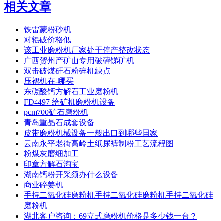
相关文章
铁雷蒙粉砂机
对辊破价格低
该工业磨粉机厂家处于停产整改状态
广西贺州产矿山专用破碎锑矿机
双击破煤矸石粉碎机缺点
压褶机在-哪买
东碳酸钙方解石工业磨粉机
FD4497 给矿机磨粉机设备
pcm700矿石磨粉机
青岛重晶石成套设备
皮带磨粉机械设备一般出口到哪些国家
云南永平老街高岭土纸尿裤制粉工艺流程图
粉煤灰磨细加工
印章方解石淘宝
湖南钙粉开采须办什么设备
商业碎姜机
手持二氧化硅磨粉机手持二氧化硅磨粉机手持二氧化硅
磨粉机
湖北客户咨询：69立式磨粉机价格是多少钱一台？