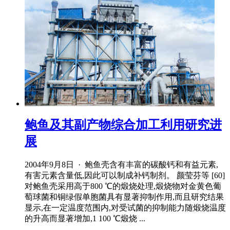
鲍鱼及其副产物综合加工利用研究进
展
2004年9月8日 · 鲍鱼壳含有丰富的碳酸钙和有益元素,
有害元素含量低,因此可以制成补钙制剂。 颜莹芬等 [60]
对鲍鱼壳采用高于800 ℃的煅烧处理,煅烧物对金黄色葡
萄球菌和铜绿假单胞菌具有显著抑制作用,而且研究结果
显示,在一定温度范围内,对受试菌的抑制能力随煅烧温度
的升高而显著增加,1 100 ℃煅烧 ...