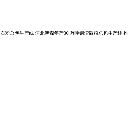
万吨石灰石粉总包生产线 河北澳森年产30 万吨钢渣微粉总包生产线 推