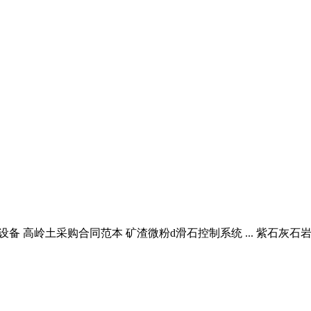
磨细设备 高岭土采购合同范本 矿渣微粉d滑石控制系统 ... 紫