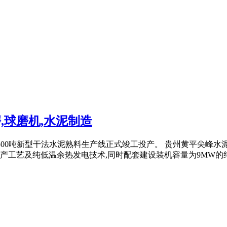
,球磨机,水泥制造
日产4500吨新型干法水泥熟料生产线正式竣工投产。 贵州黄平尖峰
工艺及纯低温余热发电技术,同时配套建设装机容量为9MW的纯低