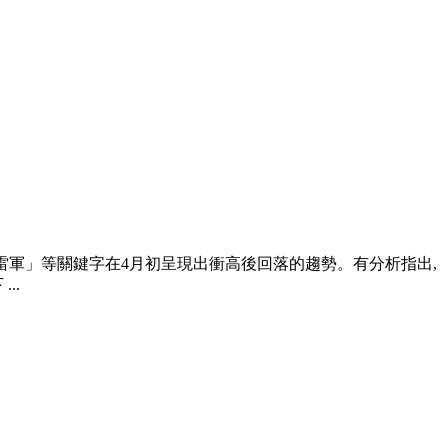
「雷軍」等關鍵字在4月初呈現出衝高後回落的趨勢。有分析指出,
..