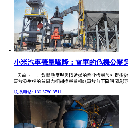
小米汽車聲量驟降：雷軍的危機公關
1 天前 · 一、媒體熱度與輿情數據的變化搜尋與社群
事故發生後的首周內相關搜尋量相較事故前下降明顯,顯示
联系电话: 180 3780 8511