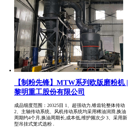
【制粉先锋】MTW系列欧版磨粉机 |
黎明重工股份有限公司
成品细度范围：20325目 1、超强动力,锥齿轮整体传动
2、主轴传动系统、风机传动系统均采用稀油润滑,换油
周期约4个月,换油周期长,成本低,维护频次少 3、采用新
型吊挂式笼式选粉 .