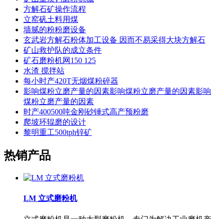
方解石矿操作流程
立窑矾土料用煤
墙腻的粉粉磨设备
玄武岩方解石粉体加工设备 因而不易采得大块方解石
矿山救护队的成立条件
矿石磨粉机网150 125
水渣 搅拌站
每小时产420T无烟煤粉碎器
影响煤粉立磨产量的因素影响煤粉立磨产量的因素影响
煤粉立磨产量的因素
时产400500吨金刚砂锤式高产预粉磨
爬坡环辊磨的设计
黎明重工500tph锌矿
热销产品
LM 立式磨粉机