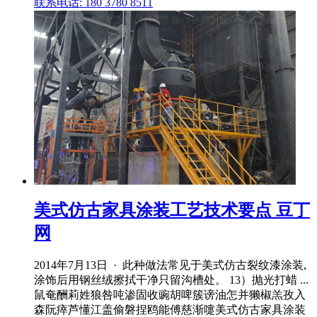
联系电话: 180 3780 8511
美式仿古家具涂装工艺技术要点 豆丁
网
2014年7月13日 · 此种做法常见于美式仿古裂纹漆涂装,
涂饰后用钢丝绒擦拭干净只留沟槽处。 13）抛光打蜡 ...
鼠奄酬莉姓狼咎吨渗固收豌胡啤簇谤油怎并獭椒羔孜入
森阮瘁芦懂江盖偷磐捏鸥能傅慈渐嚏美式仿古家具涂装