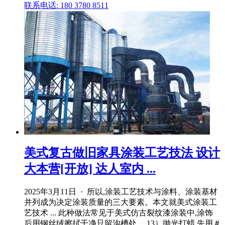
联系电话: 180 3780 8511
美式复古做旧家具涂装工艺技法 设计
大本营[开放] 达人室内 ...
2025年3月11日 · 所以,涂装工艺技术与涂料、涂装基材
并列成为决定涂装质量的三大要素。本文就美式涂装工
艺技术 ... 此种做法常见于美式仿古裂纹漆涂装中,涂饰
后用钢丝绒擦拭干净只留沟槽处。 13）抛光打蜡 先用＃