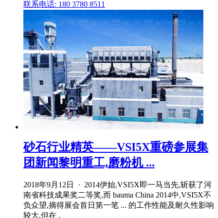
联系电话: 180 3780 8511
砂石行业精英——VSI5X重磅参展集
团新闻黎明重工,磨粉机 ...
2018年9月12日 · 2014伊始,VSI5X即一马当先,斩获了河
南省科技成果奖二等奖,而 bauma China 2014中,VSI5X不
负众望,摘得展会首日第一笔 ... 的工作性能及耐久性影响
较大,但在 .