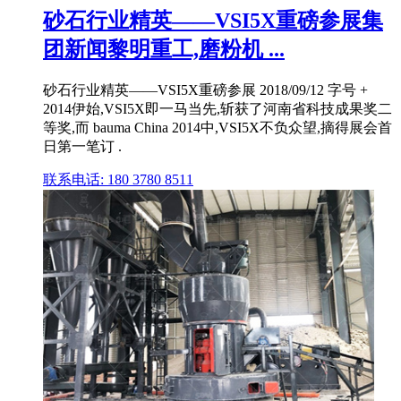
砂石行业精英——VSI5X重磅参展集
团新闻黎明重工,磨粉机 ...
砂石行业精英——VSI5X重磅参展 2018/09/12 字号 +
2014伊始,VSI5X即一马当先,斩获了河南省科技成果奖二
等奖,而 bauma China 2014中,VSI5X不负众望,摘得展会首
日第一笔订 .
联系电话: 180 3780 8511