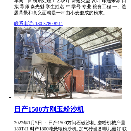
车间—面粉后处理工艺设计 课题类型 设计 课题来源 自
拟 导师 秦先魁 学生姓名 ** 学号 专业 粮食工程 一、选
题背景和意义面粉是一种由小麦磨成的粉末。
联系电话: 180 3780 8511
日产1500方刚玉粉沙机
2022年1月5日 · 日产1500方闪石破沙机, 磨粉机械产量
180T/H 时产1800吨悬辊粉沙机, 加气砖设备哪儿最好 联