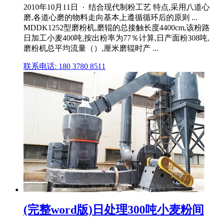
2010年10月11日 · 结合现代制粉工艺 特点,采用八道心
磨,各道心磨的物料走向基本上遵循循环后的原则 ...
MDDK1252型磨粉机,磨辊的总接触长度4400cm,该粉路
日加工小麦400吨,按出粉率为77％计算,日产面粉308吨,
磨粉机总平均流量（）,厘米磨辊时产 ...
联系电话: 180 3780 8511
(完整word版)日处理300吨小麦粉间