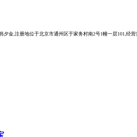
韩夕金,注册地位于北京市通州区于家务村南2号1幢一层101,经
宝