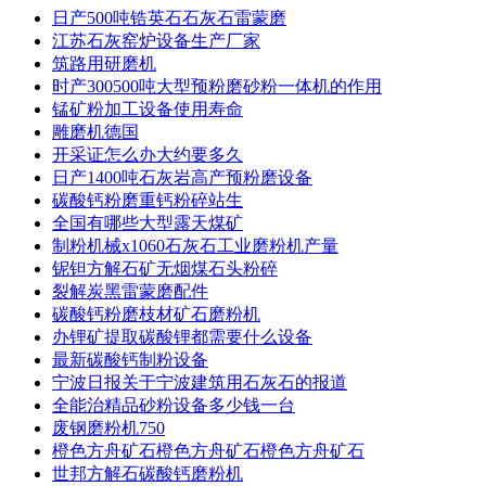
日产500吨锆英石石灰石雷蒙磨
江苏石灰窑炉设备生产厂家
筑路用研磨机
时产300500吨大型预粉磨砂粉一体机的作用
锰矿粉加工设备使用寿命
雕磨机德国
开采证怎么办大约要多久
日产1400吨石灰岩高产预粉磨设备
碳酸钙粉磨重钙粉碎站生
全国有哪些大型露天煤矿
制粉机械x1060石灰石工业磨粉机产量
铌钽方解石矿无烟煤石头粉碎
裂解炭黑雷蒙磨配件
碳酸钙粉磨枝材矿石磨粉机
办锂矿提取碳酸锂都需要什么设备
最新碳酸钙制粉设备
宁波日报关于宁波建筑用石灰石的报道
全能治精品砂粉设备多少钱一台
废钢磨粉机750
橙色方舟矿石橙色方舟矿石橙色方舟矿石
世邦方解石碳酸钙磨粉机