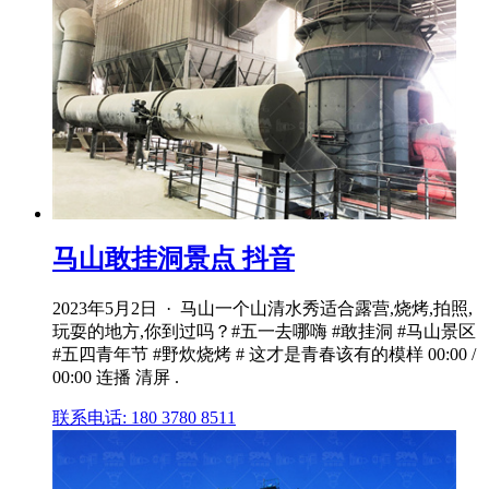
马山敢挂洞景点 抖音
2023年5月2日 · 马山一个山清水秀适合露营,烧烤,拍照,
玩耍的地方,你到过吗？#五一去哪嗨 #敢挂洞 #马山景区
#五四青年节 #野炊烧烤 # 这才是青春该有的模样 00:00 /
00:00 连播 清屏 .
联系电话: 180 3780 8511