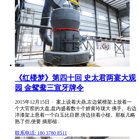
《红楼梦》第四十回 史太君两宴大观
园 金鸳鸯三宣牙牌令
2015年12月15日 · 案上设着大鼎,左边紫檀架上放着一
个大官窑的大盘,盘内盛着数十个娇黄玲珑大 佛手。右边
洋漆架上悬着一个白玉比目磬,傍边挂着小槌。那板儿略
熟了些,便要 摘那槌 .
联系电话: 180 3780 8511