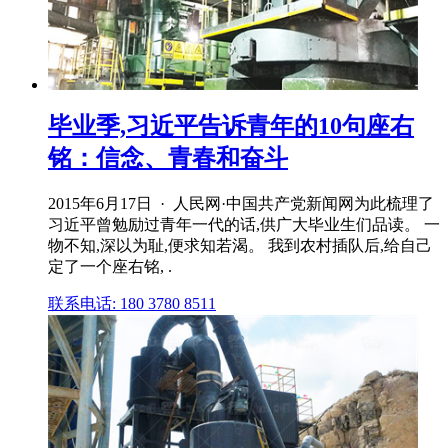
毕业季,习近平告诉青年的10句座右
铭：信念、青春和奋斗
2015年6月17日 · 人民网·中国共产党新闻网为此梳理了
习近平曾勉励过青年一代的话,供广大毕业生们品读。 一
物不知,深以为耻,便求知若渴。 我到农村插队后,给自己
定了一个座右铭, .
联系电话: 180 3780 8511