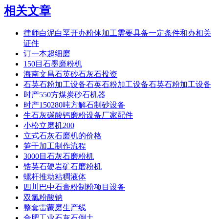
相关文章
律师白泥白垩开办粉体加工需要具备一定条件和办相关
证件
订一本超细磨
150目石墨磨粉机
海南文昌石英砂石灰石投资
石英石粉加工设备石英石粉加工设备石英石粉加工设备
时产550方煤炭砂石机器
时产150280吨方解石制砂设备
生石灰碳酸钙磨粉设备厂家配件
小松立磨机200
立式石灰石磨机的价格
笋干加工制作流程
3000目石灰石磨粉机
锆英石硬岩矿石磨粉机
螺杆推动粘稠液体
四川巴中石膏粉制粉项目设备
双氯粉酸钠
整套雷蒙磨生产线
合肥工业石灰石倒土