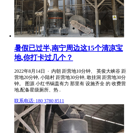
暑假已过半,南宁周边这15个清凉宝
地,你打卡过几个？
2022年8月14日 · 内朝 距营地10分钟、 英俊大峡谷 距
营地20分钟, 小陆村 距营地30分钟, 敢挂洞 距营地30分
钟。 图源 小红书锅盖有力 那里有 设施齐全 的 收费营
地,配备星级厕所、热 .
联系电话: 180 3780 8511