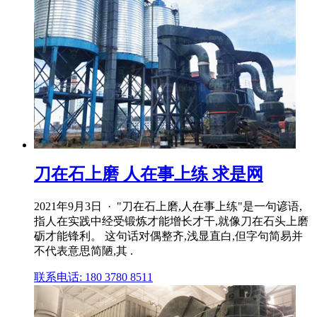
刀在石上磨 人在事上练 求是网
2021年9月3日 · "刀在石上磨,人在事上练"是一句谚语,
指人在实践中经受锻炼才能增长才干,就像刀在石头上磨
砺才能锋利。 这句话对偶整齐,浅显直白,但字句简易并
不代表意思简陋,其 .
联系电话: 180 3780 8511