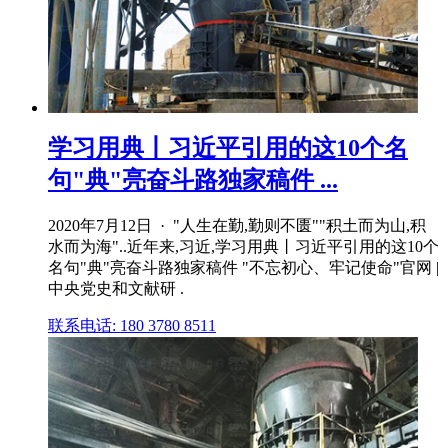
学习用典丨习近平引用的这10个名
句"典"亮奋斗路独家稿件 ...
2020年7月12日 · "人生在勤,勤则不匮""积土而为山,积
水而为海"..近年来,习近,学习用典丨习近平引用的这10个
名句"典"亮奋斗路独家稿件 "不忘初心、牢记使命"官网 |
中央党史和文献研 .
联系电话: 180 3780 8511