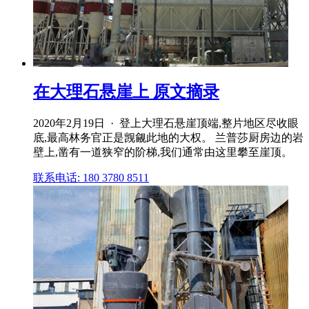
在大理石悬崖上 原文摘录
2020年2月19日 · 登上大理石悬崖顶端,整片地区尽收眼
底,最高林务官正是觊觎此地的大权。 兰普莎厨房边的岩
壁上,凿有一道狭窄的阶梯,我们通常由这里攀至崖顶。
联系电话: 180 3780 8511