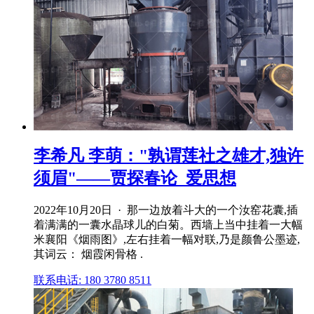
李希凡 李萌："孰谓莲社之雄才,独许
须眉"——贾探春论_爱思想
2022年10月20日 · 那一边放着斗大的一个汝窑花囊,插
着满满的一囊水晶球儿的白菊。西墙上当中挂着一大幅
米襄阳《烟雨图》,左右挂着一幅对联,乃是颜鲁公墨迹,
其词云： 烟霞闲骨格 .
联系电话: 180 3780 8511