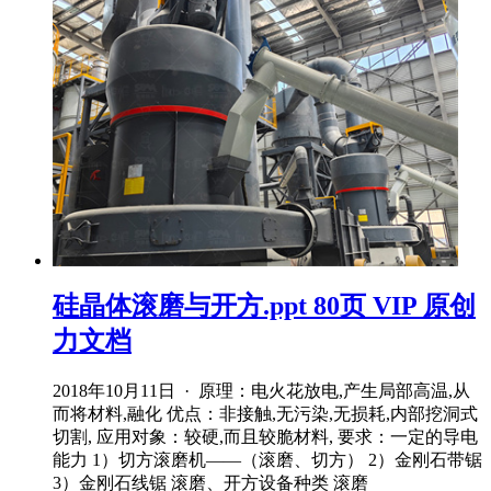
硅晶体滚磨与开方.ppt 80页 VIP 原创
力文档
2018年10月11日 · 原理：电火花放电,产生局部高温,从
而将材料,融化 优点：非接触,无污染,无损耗,内部挖洞式
切割, 应用对象：较硬,而且较脆材料, 要求：一定的导电
能力 1）切方滚磨机——（滚磨、切方） 2）金刚石带锯
3）金刚石线锯 滚磨、开方设备种类 滚磨