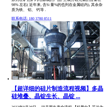
98% 左右( 近年来, 含Si 量%的也列在金属硅内), 其余杂
质为铁、 铝、 钙等 .
联系电话: 180 3780 8511
【超详细的硅片制造流程视频】多晶
硅堆叠、晶锭生长、晶锭 ...