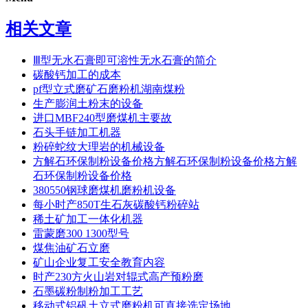
相关文章
Ⅲ型无水石膏即可溶性无水石膏的简介
碳酸钙加工的成本
pf型立式磨矿石磨粉机湖南煤粉
生产膨润土粉末的设备
进口MBF240型磨煤机主要故
石头手链加工机器
粉碎蛇纹大理岩的机械设备
方解石环保制粉设备价格方解石环保制粉设备价格方解
石环保制粉设备价格
380550钢球磨煤机磨粉机设备
每小时产850T生石灰碳酸钙粉碎站
稀土矿加工一体化机器
雷蒙磨300 1300型号
煤焦油矿石立磨
矿山企业复工安全教育内容
时产230方火山岩对辊式高产预粉磨
石墨碳粉制粉加工工艺
移动式铝矾土立式磨粉机可直接选定场地