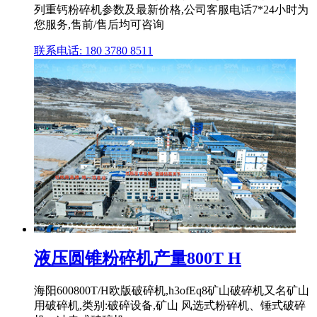
列重钙粉碎机参数及最新价格,公司客服电话7*24小时为
您服务,售前/售后均可咨询
联系电话: 180 3780 8511
液压圆锥粉碎机产量800T H
海阳600800T/H欧版破碎机,h3ofEq8矿山破碎机又名矿山
用破碎机,类别:破碎设备,矿山 风选式粉碎机、锤式破碎