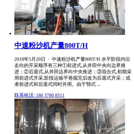
中速粉沙机产量800T/H
2018年5月20日 · 中速粉沙机产量800T/H 水平阶段内沿
走向的开采顺序有三种①前进式,从井田中央向边界推
进；②后退式,从井田边界向中央推进；③混合式,初期采
用前进式开采,阶段运输平巷掘完后改为后退式开采；或
者前进式和后退式同时并用。由于鄂式 ...
联系电话: 180 3780 8511