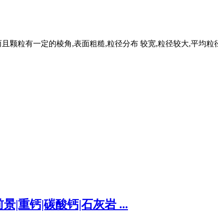
且颗粒有一定的棱角,表面粗糙,粒径分布 较宽,粒径较大,平均粒径 
重钙|碳酸钙|石灰岩 ...