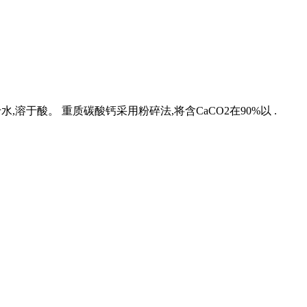
,溶于酸。 重质碳酸钙采用粉碎法,将含CaCO2在90%以 .