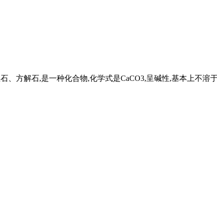
理石、方解石,是一种化合物,化学式是CaCO3,呈碱性,基本上不溶于水