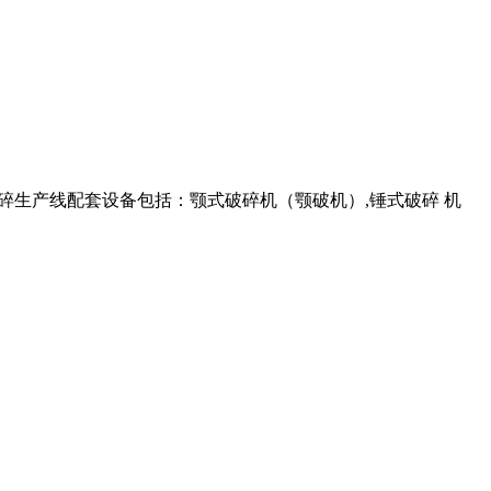
.. 破碎生产线配套设备包括：颚式破碎机（颚破机）,锤式破碎 机