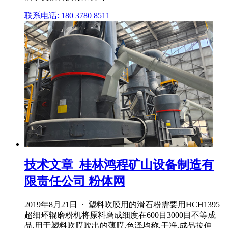
联系电话: 180 3780 8511
技术文章_桂林鸿程矿山设备制造有
限责任公司 粉体网
2019年8月21日 · 塑料吹膜用的滑石粉需要用HCH1395
超细环辊磨粉机将原料磨成细度在600目3000目不等成
品,用于塑料吹膜吹出的薄膜,色泽均称,干净,成品拉伸