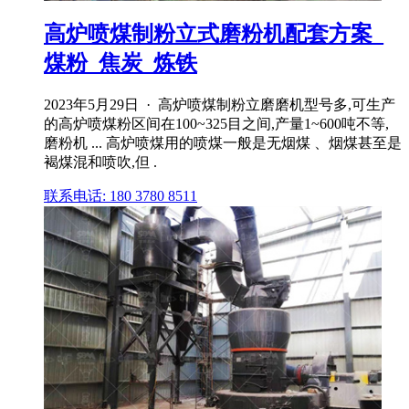
高炉喷煤制粉立式磨粉机配套方案_
煤粉_焦炭_炼铁
2023年5月29日 · 高炉喷煤制粉立磨磨机型号多,可生产
的高炉喷煤粉区间在100~325目之间,产量1~600吨不等,
磨粉机 ... 高炉喷煤用的喷煤一般是无烟煤 、烟煤甚至是
褐煤混和喷吹,但 .
联系电话: 180 3780 8511