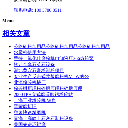
联系电话: 180 3780 8511
Menu
相关文章
公路矿粉加用品公路矿粉加用品公路矿粉加用品
水雾机使用方法
手扶二氧化硅磨粉机自卸液压3o6齿轮泵
转让全套石英石设备
湖北黄穴石膏粉制粉项目
专业生产反击式欧版磨粉机MTW的公
北流粉碎机械厂
粉碎機原理粉碎機原理粉碎機原理
2000TPH立式磨碳酸钙粉碎站
上海工业粉碎机 销售
雷蒙磨折旧
釉浆快速精磨机
青海土高岭土石灰石制粉设备
美国先进环辊磨