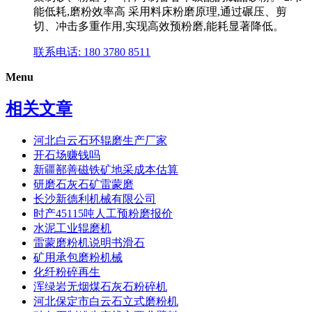
能低耗,磨粉效率高 采用料床粉磨原理,通过碾压、剪
切、冲击多重作用,实现高效预粉磨,能耗显著降低。
联系电话: 180 3780 8511
Menu
相关文章
河北白云石环辊磨生产厂家
开石场赚钱吗
新疆鄯善磁铁矿地采成本估算
研磨石灰石矿雷蒙磨
长沙新德利机械有限公司
时产45115吨人工预粉磨报价
水泥工业辊磨机
雷蒙磨粉机说明书滑石
矿用承包磨粉机械
化纤粉碎再生
浑绿岩无烟煤石灰石粉碎机
河北保定市白云石立式磨粉机