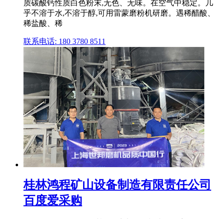
质碳酸钙性质白色粉末,无色、无味。在空气中稳定。几
乎不溶于水,不溶于醇,可用雷蒙磨粉机研磨。遇稀醋酸、
稀盐酸、稀
联系电话: 180 3780 8511
桂林鸿程矿山设备制造有限责任公司
百度爱采购