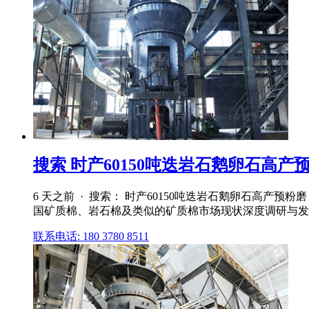
搜索 时产60150吨迭岩石鹅卵石高产预
6 天之前 · 搜索： 时产60150吨迭岩石鹅卵石高产预
国矿质棉、岩石棉及类似的矿质棉市场现状深度调研与发
联系电话: 180 3780 8511