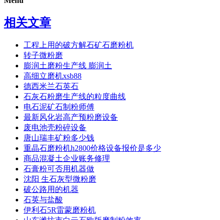
Menu
相关文章
工程上用的破方解石矿石磨粉机
转子微粉磨
膨润土磨粉生产线 膨润土
高细立磨机xsb88
德西米兰石英石
石灰石粉磨生产线的粒度曲线
电石泥矿石制粉师傅
最新风化岩高产预粉磨设备
废电池壳粉碎设备
唐山瑞丰矿粉多少钱
重晶石磨粉机h2800价格设备报价是多少
商品混凝土企业账务修理
石膏粉可否用机器做
沈阳 生石灰型微粉磨
破公路用的机器
石英与盐酸
伊利石5R雷蒙磨粉机