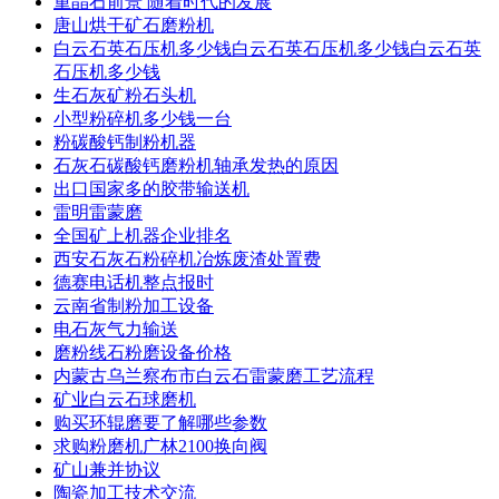
重晶石前景 随着时代的发展
唐山烘干矿石磨粉机
白云石英石压机多少钱白云石英石压机多少钱白云石英
石压机多少钱
生石灰矿粉石头机
小型粉碎机多少钱一台
粉碳酸钙制粉机器
石灰石碳酸钙磨粉机轴承发热的原因
出口国家多的胶带输送机
雷明雷蒙磨
全国矿上机器企业排名
西安石灰石粉碎机冶炼废渣处置费
德赛电话机整点报时
云南省制粉加工设备
电石灰气力输送
磨粉线石粉磨设备价格
内蒙古乌兰察布市白云石雷蒙磨工艺流程
矿业白云石球磨机
购买环辊磨要了解哪些参数
求购粉磨机广林2100换向阀
矿山兼并协议
陶瓷加工技术交流