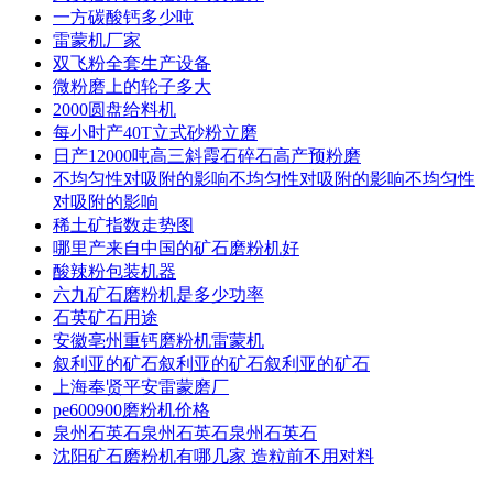
一方碳酸钙多少吨
雷蒙机厂家
双飞粉全套生产设备
微粉磨上的轮子多大
2000圆盘给料机
每小时产40T立式砂粉立磨
日产12000吨高三斜霞石碎石高产预粉磨
不均匀性对吸附的影响不均匀性对吸附的影响不均匀性
对吸附的影响
稀土矿指数走势图
哪里产来自中国的矿石磨粉机好
酸辣粉包装机器
六九矿石磨粉机是多少功率
石英矿石用途
安徽亳州重钙磨粉机雷蒙机
叙利亚的矿石叙利亚的矿石叙利亚的矿石
上海奉贤平安雷蒙磨厂
pe600900磨粉机价格
泉州石英石泉州石英石泉州石英石
沈阳矿石磨粉机有哪几家 造粒前不用对料