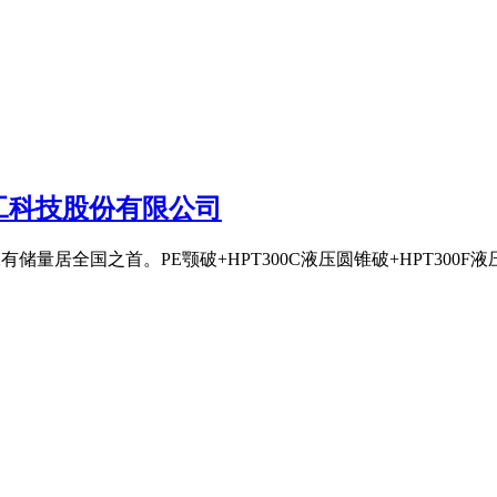
工科技股份有限公司
保有储量居全国之首。PE颚破+HPT300C液压圆锥破+HPT30