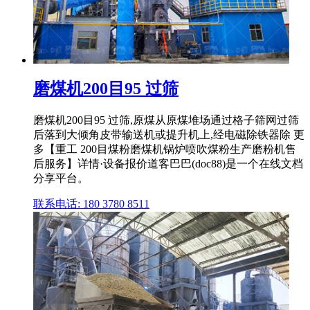
磨煤机200目95 过筛
磨煤机200目95 过筛,原煤从原煤堆场通过格子筛网过筛
后落到大倾角皮带输送机或提升机上,经电磁除铁器除 更
多【重工 200目煤粉磨煤机锅炉喷吹煤粉生产磨粉机售
后服务】详情·设备报价道客巴巴(doc88)是一个在线文档
分享平台。
联系电话: 180 3780 8511