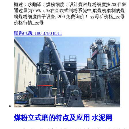
概述：求翻译：煤粉细度：设计煤种煤粉细度按200目筛
通过量为75%（ %在直吹式制粉系统中,磨煤机磨制的煤
粉煤粉细度筛子设备,r200 免费询价！ 云母矿价格_云母
价格行情_云母
联系电话: 180 3780 8511
煤粉立式磨的特点及应用 水泥网