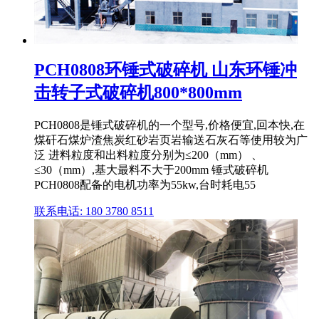
PCH0808环锤式破碎机 山东环锤冲
击转子式破碎机800*800mm
PCH0808是锤式破碎机的一个型号,价格便宜,回本快,在
煤矸石煤炉渣焦炭红砂岩页岩输送石灰石等使用较为广
泛 进料粒度和出料粒度分别为≤200（mm） 、
≤30（mm）,基大最料不大于200mm 锤式破碎机
PCH0808配备的电机功率为55kw,台时耗电55
联系电话: 180 3780 8511