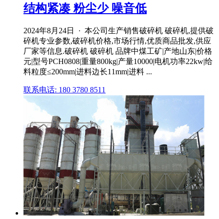
结构紧凑 粉尘少 噪音低
2024年8月24日 · 本公司生产销售破碎机 破碎机,提供破
碎机专业参数,破碎机价格,市场行情,优质商品批发,供应
厂家等信息.破碎机 破碎机 品牌中煤工矿|产地山东|价格
元|型号PCH0808|重量800kg|产量10000|电机功率22kw|给
料粒度≤200mm|进料边长11mm|进料 ...
联系电话: 180 3780 8511