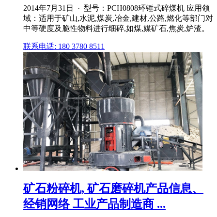
2014年7月31日 · 型号：PCH0808环锤式碎煤机 应用领
域：适用于矿山,水泥,煤炭,冶金,建材,公路,燃化等部门对
中等硬度及脆性物料进行细碎,如煤,媒矿石,焦炭,炉渣。
联系电话: 180 3780 8511
矿石粉碎机, 矿石磨碎机产品信息、
经销网络 工业产品制造商 ...