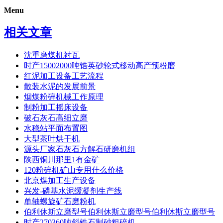
Menu
相关文章
沈重磨煤机衬瓦
时产15002000吨锆英砂轮式移动高产预粉磨
红泥加工设备工艺流程
散装水泥的发展前景
烟煤粉碎机械工作原理
制粉加工摇床设备
破石灰石高细立磨
水稳站平面布置图
大型茶叶烘干机
源头厂家石灰石方解石研磨机组
陕西铜川那里1有金矿
120粉碎机矿山专用什么价格
北京煤加工生产设备
兴发-磷基水泥缓凝剂生产线
单轴螺旋矿石磨粉机
伯利休斯立磨型号伯利休斯立磨型号伯利休斯立磨型号
时产270360吨斜锆石制砂粗碎机