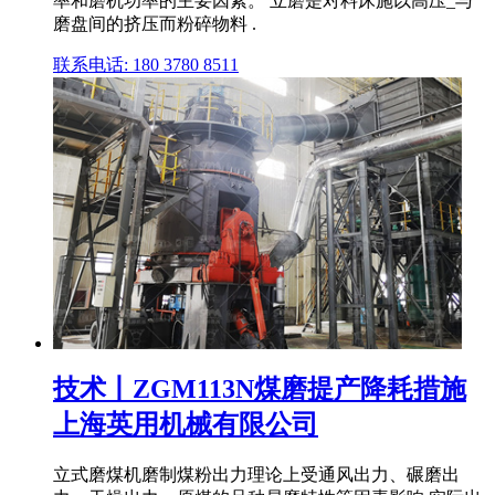
率和磨机功率的主要因素。 立磨是对料床施以高压_与
磨盘间的挤压而粉碎物料 .
联系电话: 180 3780 8511
技术丨ZGM113N煤磨提产降耗措施
上海英用机械有限公司
立式磨煤机磨制煤粉出力理论上受通风出力、碾磨出