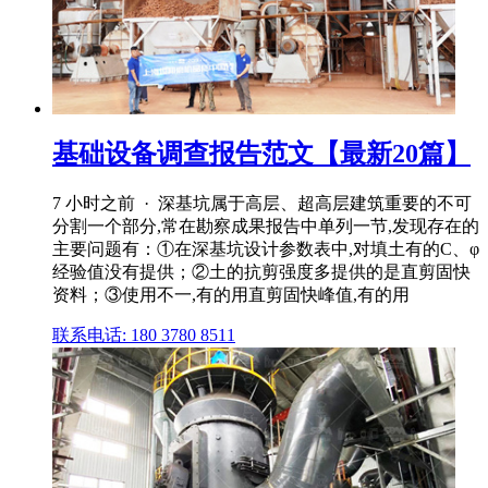
基础设备调查报告范文【最新20篇】
7 小时之前 · 深基坑属于高层、超高层建筑重要的不可
分割一个部分,常在勘察成果报告中单列一节,发现存在的
主要问题有：①在深基坑设计参数表中,对填土有的C、φ
经验值没有提供；②土的抗剪强度多提供的是直剪固快
资料；③使用不一,有的用直剪固快峰值,有的用
联系电话: 180 3780 8511