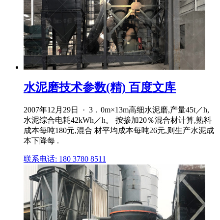
水泥磨技术参数(精) 百度文库
2007年12月29日 · 3．0m×13m高细水泥磨,产量45t／h,
水泥综合电耗42kWh／h。 按掺加20％混合材计算,熟料
成本每吨180元,混合 材平均成本每吨26元,则生产水泥成
本下降每 .
联系电话: 180 3780 8511