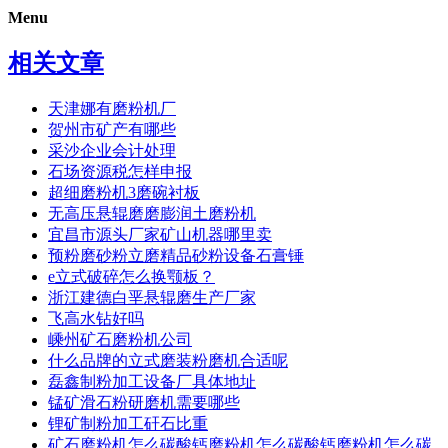
Menu
相关文章
天津娜有磨粉机厂
贺州市矿产有哪些
采沙企业会计处理
石场资源税怎样申报
超细磨粉机3磨碗衬板
无高压悬辊磨磨膨润土磨粉机
宜昌市源头厂家矿山机器哪里卖
预粉磨砂粉立磨精品砂粉设备石膏锤
e立式破碎怎么换颚板？
浙江建德白垩悬辊磨生产厂家
飞高水钻好吗
嵊州矿石磨粉机公司
什么品牌的立式磨装粉磨机合适呢
磊鑫制粉加工设备厂具体地址
锰矿滑石粉研磨机需要哪些
锂矿制粉加工矸石比重
矿石磨粉机怎么碳酸钙磨粉机怎么碳酸钙磨粉机怎么碳