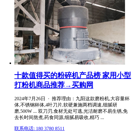
十款值得买的粉碎机产品榜 家用小型
打粉机商品推荐→买购网
2024年7月26日 · 推荐理由：九阳这款磨粉机,大容量杯
体,不锈钢杯体,4叶刀片,软硬兼施两档调速,细腻研
磨,500W ... 双刀刃,食材无处可逃,光洁耐磨不易生锈,免
去长时间熬煮,药食同源,细腻易吸收,精巧 ...
联系电话: 180 3780 8511