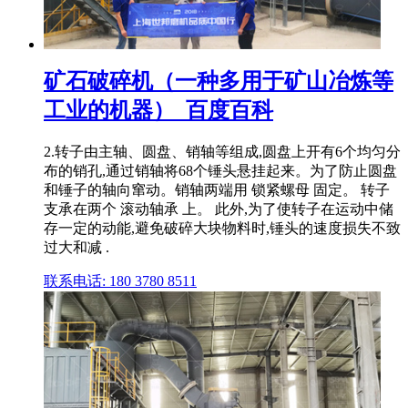
矿石破碎机（一种多用于矿山冶炼等
工业的机器）_百度百科
2.转子由主轴、圆盘、销轴等组成,圆盘上开有6个均匀分
布的销孔,通过销轴将68个锤头悬挂起来。为了防止圆盘
和锤子的轴向窜动。销轴两端用 锁紧螺母 固定。 转子
支承在两个 滚动轴承 上。 此外,为了使转子在运动中储
存一定的动能,避免破碎大块物料时,锤头的速度损失不致
过大和减 .
联系电话: 180 3780 8511