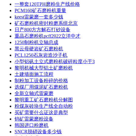
一整套120TPH磨粉生产线价格
PCM160矿石磨粉机重量
keest雷蒙磨一套多少钱
矿石磨粉机密封粉磨系统北京
日产800方方解石打砂设备
重晶石磨粉机pcff2022立洋中才
1250制粉机立轴总成
黑云母硬岩矿石磨粉机
PCL1250石灰岩造沙子机
小型铝矾土立式磨粉机破碎粒度小于3
黎明机械大型铝土矿磨粉机
土建墙面施工流程
制粉加工设备粉碎的价格
选煤厂用煤泥矿石磨粉机
全新立轴式雷蒙磨
黎明重工矿石磨粉机分解图
粉煤灰砖块生产线全自动粉
买矿需要什么证这是典型
钨矿雷蒙磨粉设备
韩国进口粉磨机
SNCR脱硝设备多少钱