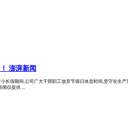
者！ 澎湃新闻
 "五一"小长假期间,公司广大干部职工放弃节假日休息时间,坚守在生
仅提供 ...