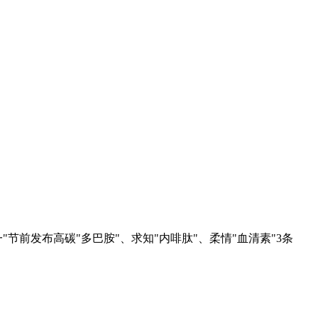
一"节前发布高碳"多巴胺"、求知"内啡肽"、柔情"血清素"3条