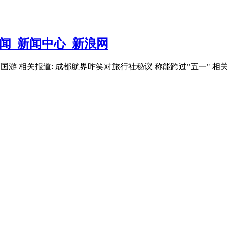
闻_新闻中心_新浪网
行韩国游 相关报道: 成都航界昨笑对旅行社秘议 称能跨过"五一" 