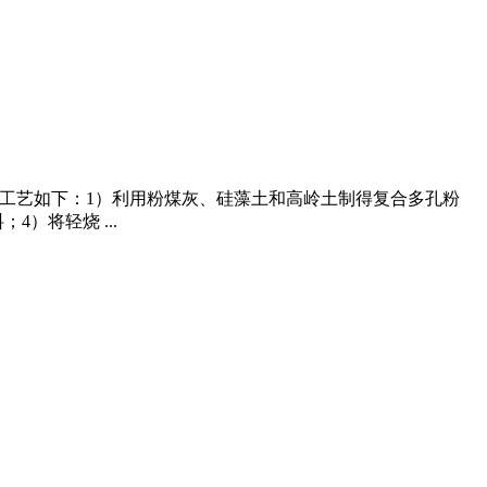
,具体工艺如下：1）利用粉煤灰、硅藻土和高岭土制得复合多孔粉
）将轻烧 ...