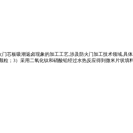
善菱镁防火门芯板吸潮返卤现象的加工工艺,涉及防火门加工技术领域
粒；3）采用二氧化钛和硝酸铅经过水热反应得到微米片状填料；4