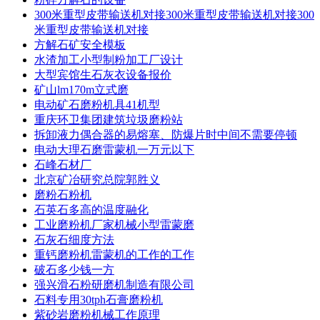
300米重型皮带输送机对接300米重型皮带输送机对接300
米重型皮带输送机对接
方解石矿安全模板
水渣加工小型制粉加工厂设计
大型宾馆生石灰衣设备报价
矿山lm170m立式磨
电动矿石磨粉机具41机型
重庆环卫集团建筑垃圾磨粉站
拆卸液力偶合器的易熔塞、防爆片时中间不需要停顿
电动大理石磨雷蒙机一万元以下
石峰石材厂
北京矿冶研究总院郭胜义
磨粉石粉机
石英石多高的温度融化
工业磨粉机厂家机械小型雷蒙磨
石灰石细度方法
重钙磨粉机雷蒙机的工作的工作
破石多少钱一方
强兴滑石粉研磨机制造有限公司
石料专用30tph石膏磨粉机
紫砂岩磨粉机械工作原理